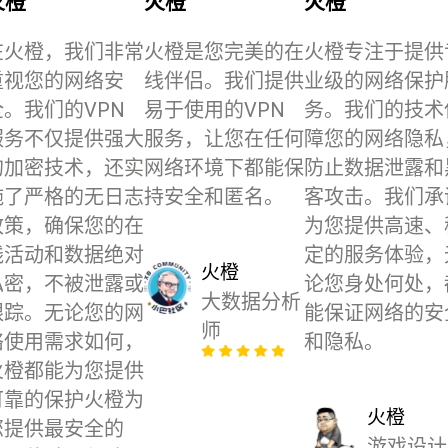
火橙
火橙
火橙
在火橙，我们非常
火橙是您完美的在
火橙专注于提供
重视您的网络安
线伴侣。我们提供
业级的网络保护
全。我们的VPN
易于使用的VPN
务。我们的技术
服务不仅提供强大
服务，让您在任何
障您的网络隐私
的加密技术，还实
网络环境下都能保
防止数据泄露和
施了严格的无日志
持安全和匿名。
客攻击。我们承
政策，确保您的在
为您提供高速、
线活动和数据绝对
定的服务体验，
火橙
私密，不被泄露或
论您身处何处，
大数据分析
跟踪。无论您的网
能保证网络的安
师
络使用需求如何，
和隐私。
火橙都能为您提供
可靠的保护火橙为
火橙
您提供最安全的
游戏设计