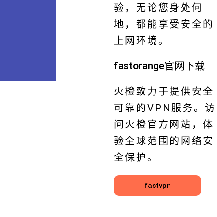
验，无论您身处何
地，都能享受安全的
上网环境。
fastorange官网下载
火橙致力于提供安全
可靠的VPN服务。访
问火橙官方网站，体
验全球范围的网络安
全保护。
fastvpn