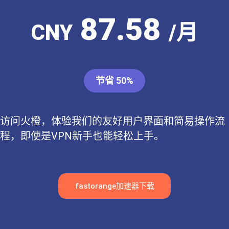
87.58
CNY
/月
节省 50%
访问火橙，体验我们的友好用户界面和简易操作流
程，即使是VPN新手也能轻松上手。
fastorange加速器下载