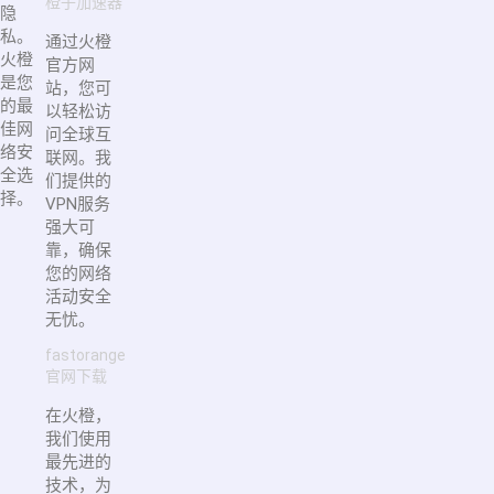
橙子加速器
隐
私。
通过火橙
火橙
官方网
是您
站，您可
的最
以轻松访
佳网
问全球互
络安
联网。我
全选
们提供的
择。
VPN服务
强大可
靠，确保
您的网络
活动安全
无忧。
fastorange
官网下载
在火橙，
我们使用
最先进的
技术，为